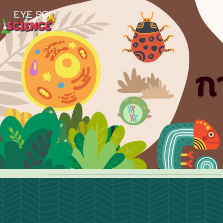
EYE SCi
Sk