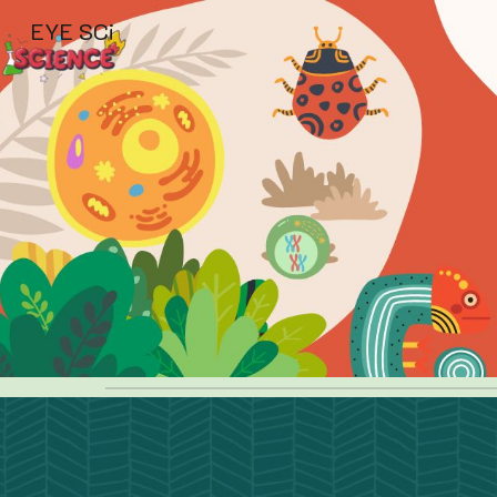
EYE SCi
Sk